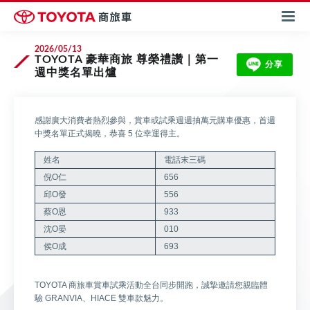
2026/05/13
TOYOTA 豪華商旅 尊榮禮讚｜第一
分享
週中獎名單出爐
感謝廣大消費者熱烈參與，賞車或試乘週週抽萬元購車優惠，首週
中獎名單正式揭曉，恭喜 5 位幸運得主​。
姓名
電話末三碼
倪O仁
656
邱O發
556
蔡O恩
933
沈O晏
010
侯O成
693
TOYOTA 商旅車賞車試乘活動全台同步開跑，誠摯邀請您親臨體
驗 GRANVIA、HIACE 雙車款魅力。