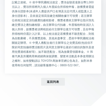
記載之規範。※ 依中華民國稅法規定，獎項金額若達新台幣1,000
元以上，獎項所得將列入個人年度綜合所得稅申報，故獲獎者需提
供身分證影本(未成年人應提供戶口名簿及法定代理人或監護人之
身分證影本)，且依規定填寫並繳交相關收據方可領獎；若主辦單
位依稅法規定須扣繳應扣繳稅額者，獲獎者應依主辦單位指示預先
繳交獎項之應扣繳稅額，由主辦單位代扣繳，年度報稅時並須計入
個人所得，故獲獎者須將稅款給付主辦單位後方可領獎，且在申報
所得稅時仍需計入計算。以上稅法規定若獲獎者不願意配合，則視
為自動棄權，不具獲獎資格。其他未盡事宜，悉依中華民國稅法相
關規定辦理。※ 中獎人應配合進行主辦單位之兌獎流程(包括但不
限於同意拍攝得獎活動照片及同意主辦單位基於行銷目的製作及使
用兌獎過程素材等)，如不願意配合，視為放棄受領購車金。※ 和
泰汽車及所屬商用車經銷商保留調整、變更本活動及本券使用辦法
之權利，如有變動請以 TOYOTA 商旅車官網公告為主。如對本券
使用有任何疑問，請洽顧客服務中心：0800-522-567。
返回列表