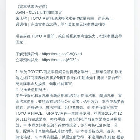
【賞車試乘送好禮】
05/04－05/31 活動期間限定
來店禮｜TOYOTA 耐熱玻璃聯名水壺 #數量有限，送完為止
週週抽｜完成賞車或試乘，即可參加萬元購車優惠抽獎
現在前往 TOYOTA 展間，親自感受豪華商旅魅力，把購車優惠帶
回家！
了解活動詳情：https://reurl.cc/9WQNad
立即預約試乘：https://reurl.cc/j6OZ2n
1. 除於 TOYOTA 商旅車官網公告得獎名單外，主辦單位將由原接
洽之經銷商業務代表將於5個工作天內主動通知中獎者「新台幣1
萬元購車金兌換券」領取相關事宜。
2. 兌換券使用辦法：
本券僅限於和泰汽車所屬商用車經銷商-長源汽車、蘭揚汽車、東
部汽車使用，並須蓋有經銷商公司章者，始生效力；本券並應妥善
保管，若有破損、無法辨識、影印者無效。※ 本券僅限於購買
TOYOTA HIACE、GRANVIA 任一車款時使用，並需於2026年12
月31日前完成購車、領牌手續，逾期則視同放棄本購車金使用權
益。※ 本券之購車金恕不得兌換現金，亦不可折抵於保險、分
期、配件等非車輛商品或其他消費。※ 本券若被盜用、遺失，恕
無法補發。※ 本券為贈品，係屬無償取得，不適用商品(服務)禮券