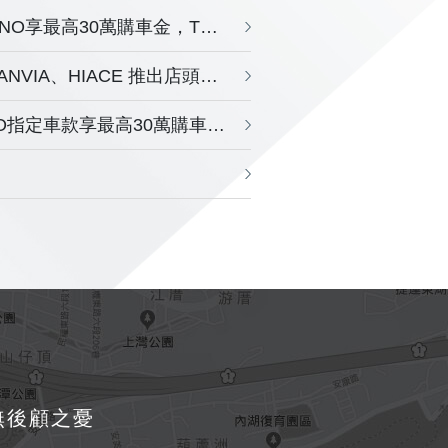
「霸氣豪禮遇」購車優惠持續再升級，HINO享最高30萬購車金，TOYOTA商旅車享5萬購車金 !
「豪華商旅 尊榮禮讚」5月 TOYOTA GRANVIA、HIACE 推出店頭限定活動
「霸氣豪禮遇」超強回饋開跑，購買HINO指定車款享最高30萬購車金，商旅車指定車款享5萬購車金
無後顧之憂